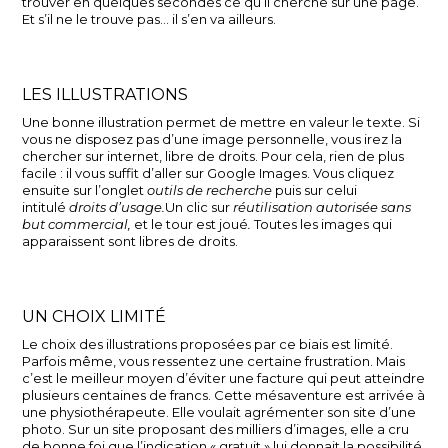
trouver en quelques secondes ce qu’il cherche sur une page.
Et s’il ne le trouve pas… il s’en va ailleurs.
LES ILLUSTRATIONS
Une bonne illustration permet de mettre en valeur le texte. Si
vous ne disposez pas d’une image personnelle, vous irez la
chercher sur internet, libre de droits. Pour cela, rien de plus
facile : il vous suffit d’aller sur Google Images. Vous cliquez
ensuite sur l’onglet
outils de recherche
puis sur celui
intitulé
droits d’usage.
Un clic sur
réutilisation autorisée sans
but commercial,
et le tour est joué
.
Toutes les images qui
apparaissent sont libres de droits.
UN CHOIX LIMITÉ
Le choix des illustrations proposées par ce biais est limité.
Parfois même, vous ressentez une certaine frustration. Mais
c’est le meilleur moyen d’éviter une facture qui peut atteindre
plusieurs centaines de francs. Cette mésaventure est arrivée à
une physiothérapeute. Elle voulait agrémenter son site d’une
photo. Sur un site proposant des milliers d’images, elle a cru
de bonne foi que l’indication « gratuit » lui donnait la possibilité