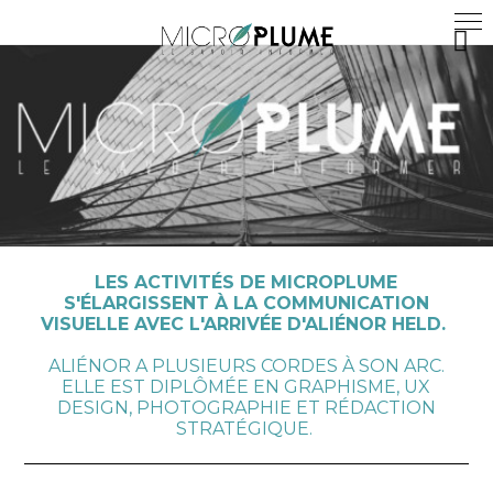
LES ACTIVITÉS DE MICROPLUME
S'ÉLARGISSENT À LA COMMUNICATION
VISUELLE AVEC L'ARRIVÉE D'ALIÉNOR HELD.
ALIÉNOR A PLUSIEURS CORDES À SON ARC.
ELLE EST DIPLÔMÉE EN GRAPHISME, UX
DESIGN, PHOTOGRAPHIE ET RÉDACTION
STRATÉGIQUE.